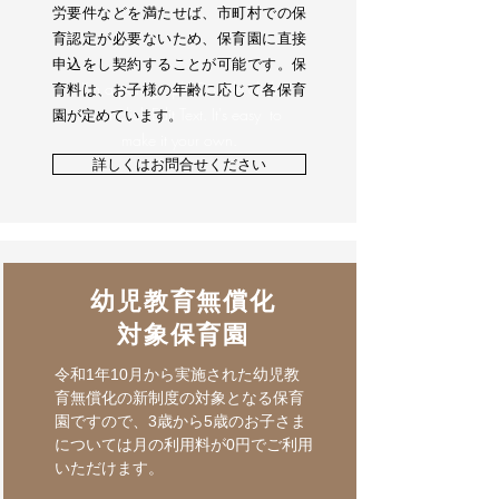
労要件などを満たせば、市町村での保
育認定が必要ないため、保育園に直接
申込をし契約することが可能です。
保
I’m a paragraph. Double click
育料は、お子様の年齢に応じて各保育
me or click Edit Text. It's easy to
園が定めています。
make it your own.
詳しくはお問合せください
幼児教育無償化
対象保育園
令和1年
10月から実施された幼児教
育無償化の新制度の対象となる保育
園ですので、3歳から5歳のお子さま
については月の利用料が0円でご利用
いただけます。