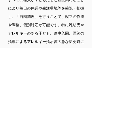
により毎日の体調や生活環境等を確認・把握
し、
「自園調理」を行うことで、献立の作成
や調整、個別対応が可能です。
特に乳幼児や
アレルギーのある子ども、途中入園、
医師の
指導によるアレルギー指示書の急な変更時に
も
迅速な対応が可能となってまいります。
ま
た、新鮮で安全な食材を使用することはもち
ろん、
調理は出汁を取るところから始め、て
まひまを惜しまない調理方法で
素材のもつ本
来の味を子どもたちに伝えたいと考えていま
す。
＜ご入園のながれ＞