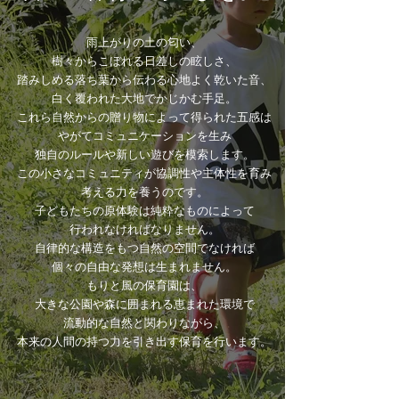
雨上がりの土の匂い、
樹々からこぼれる日差しの眩しさ、
踏みしめる落ち葉から伝わる心地よく乾いた音、
白く覆われた大地でかじかむ手足。
これら自然からの贈り物によって得られた五感は
やがてコミュニケーションを生み
独自のルールや新しい遊びを模索します。
この小さなコミュニティが協調性や主体性を育み
考える力を養うのです。
子どもたちの原体験は純粋なものによって
行われなければなりません。
自律的な構造をもつ自然の空間でなければ
個々の自由な発想は生まれません。
もりと風の保育園は、
大きな公園や森に囲まれる恵まれた環境で
流動的な自然と関わりながら、
本来の人間の持つ力を
引き出す保育を行います。