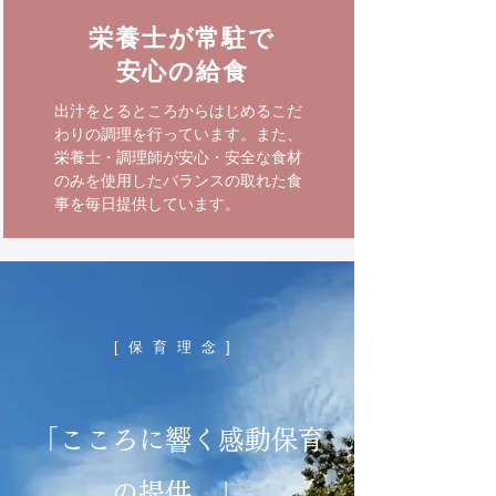
栄養士が常駐で
​安心の給食
出汁をとるところからはじめるこだ
わりの調理を行っています。また、
栄養士・調理師が​安心・安全な食材
のみを使用したバランスの取れた食
事を毎日提供しています。
[保育理念]
「こころに響く感動保育
の提供。」