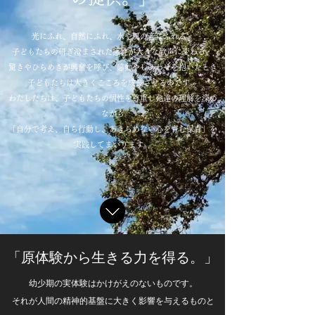
光にふれ、自然にふれ、水や風の音にふれる。
子どもたちの研ぎ澄まされた感性が大きな歓声に変わる。
驚きやひらめきが興奮を呼び、感動やしあわせを抱いたとき
子どもたちは大きくこころを成長させるのです。
わたしたちは、子どもたちの個性を尊重し発達の理解を深め
ながら
「自分で考え、自ら行動し、あきらめない心を育む保育」を
実践してまいります。
「原体験から生きる力を得る。」
幼少期の実体験はかけがえのないものです。
それが人間の精神的基盤に大きく影響を与えるものと