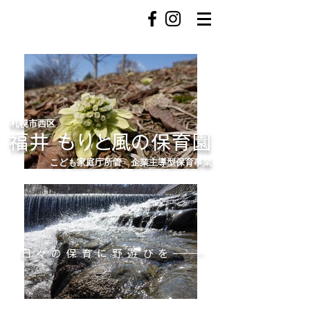
福井 もりと風の保育園
札幌市西区
福井
もりと
風
の保育園
こども家庭庁所管 企業主導型保育事業
日々の保育に野遊びを
―――